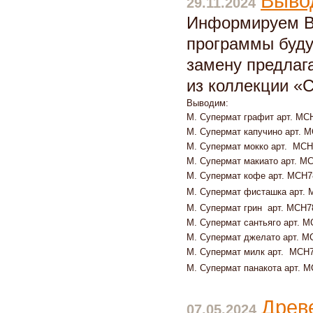
Выво
29.11.2024
Информируем Ва
программы буду
замену предлаг
из коллекции «
Выводим:
М. Супермат графит арт. МС
М. Супермат капучино арт. 
М. Супермат мокко арт.
МСН
М. Супермат макиато арт. М
М. Супермат кофе арт. МСН7
М. Супермат фисташка арт.
М. Супермат грин
арт.
МСН7
М. Супермат сантьяго
арт.
М
М. Супермат джелато арт. М
М. Супермат милк арт.
МСН7
М. Супермат панакота арт. 
Древ
07.05.2024