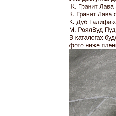
К. Гранит Лава 
К. Гранит Лава 
К. Дуб Галифак
М. РоялВуд Пуд
В каталогах бу
фото ниже плен