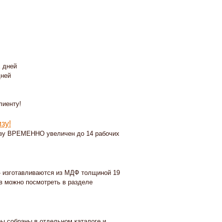
х дней
дней
лиенту!
зу!
кизу ВРЕМЕННО увеличен до 14 рабочих
- изготавливаются из МДФ толщиной 19
в можно посмотреть в разделе
ы собраны в отдельном каталоге и