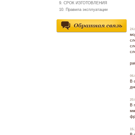
9. СРОК ИЗГОТОВЛЕНИЯ
10. Правила эксплуатации
24.
мо
сл
сл
сл
ра
06.
В 
дн
20.
В 
мм
фр
15.
В 