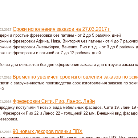
Сроки исполнения заказов на 27.03.2017 г.
03.2017
дерн и простые фрезеровки без патины - от 2 до 5 рабочих дней
ожные фрезеровки Афина, Ника, Виктория без патины - от 4 до 7 рабочи
ожные фрезеровки Лжевыборка, Венеция, Рио и т.д. - от 3 до 6 рабочих 
ожные фрезеровки с патиной от 7 до 12 рабочих дней.
бочие дни считаются без дня оформления заказа и дня отгрузки заказа к
Временно увеличен срок изготовления заказов по эски
07.2016
связи с загруженностью производства срок изготовления заказов по эс
ей.
Фрезеровки Сити, Рио, Ланос, Лайн
01.2016
продажу поступили 4 новых вида мебельных фасадов. Сити 19, Лайн 19 
. Фрезеровки Рио 22 и Ланос 22 - толщиной 22 мм. Внешний вид фасадо
езеровки.
90 новых декоров пленки ПВХ
12.2015
складскую программу вводится 90 новых декоров пленки ПВХ. Все декор