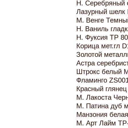
Н. Серебряный 
Лазурный шелк
М. Венге Темны
Н. Ваниль глад
Н. Фуксия TP 8
Корица мет.гл 
Золотой металл
Астра серебрис
Штрокс белый 
Фламинго ZS00
Красный гляне
М. Лакоста Чер
М. Патина дуб 
Манзония белая
М. Арт Лайм TP