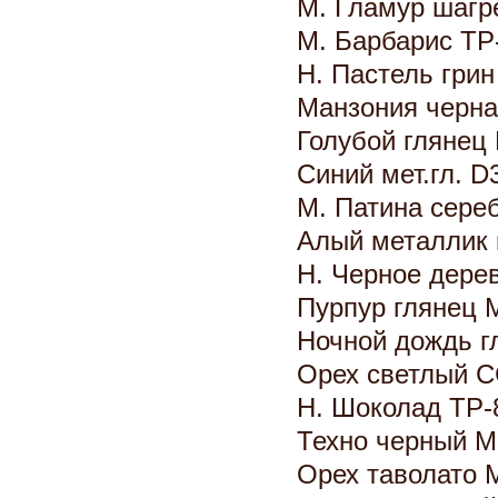
М. Гламур шагр
М. Барбарис TP
Н. Пастель гри
Манзония черн
Голубой гляне
Синий мет.гл. 
М. Патина сере
Алый металлик
Н. Черное дере
Пурпур глянец
Ночной дождь г
Орех светлый 
Н. Шоколад ТР
Техно черный 
Орех таволато