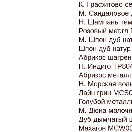
К. Графитово-с
М. Сандаловое 
Н. Шампань те
Розовый мет.гл
М. Шпон дуб на
Шпон дуб натур
Абрикос шагре
Н. Индиго TP80
Абрикос металл
Н. Морская вол
Лайн грин MCS
Голубой металл
М. Дюна молоч
Дуб дымчатый 
Махагон MCW00