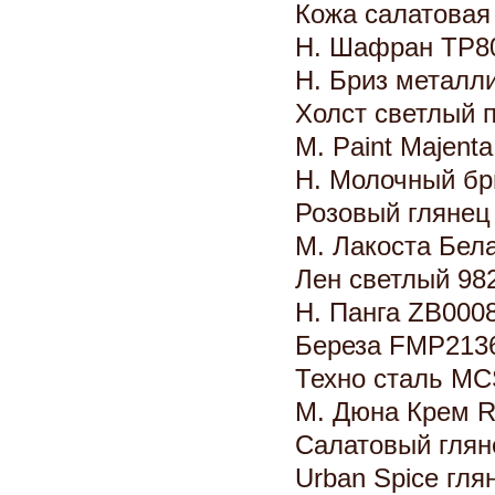
Кожа салатовая
Н. Шафран TP8
Н. Бриз металл
Холст светлый 
М. Paint Majen
Н. Молочный бр
Розовый гляне
М. Лакоста Бел
Лен светлый 98
Н. Панга ZB000
Береза FMP213
Техно сталь M
М. Дюна Крем 
Салатовый гля
Urban Spice гл