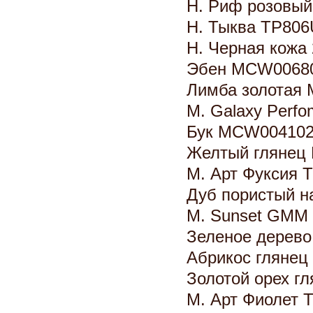
Н. Риф розовый
Н. Тыква TP80
Н. Черная кожа
Эбен MCW0068
Лимба золотая
М. Galaxy Perf
Бук MCW00410
Желтый глянец
М. Арт Фуксия 
Дуб пористый 
М. Sunset GMM
Зеленое дерев
Абрикос гляне
Золотой орех г
М. Арт Фиолет 