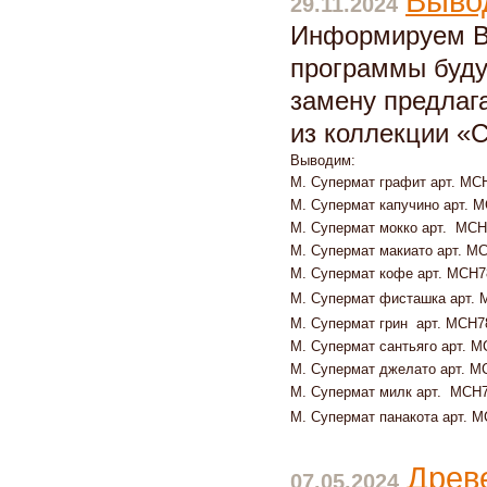
Выво
29.11.2024
Информируем Ва
программы буду
замену предлаг
из коллекции «
Выводим:
М. Супермат графит арт. МС
М. Супермат капучино арт. 
М. Супермат мокко арт.
МСН
М. Супермат макиато арт. М
М. Супермат кофе арт. МСН7
М. Супермат фисташка арт.
М. Супермат грин
арт.
МСН7
М. Супермат сантьяго
арт.
М
М. Супермат джелато арт. М
М. Супермат милк арт.
МСН7
М. Супермат панакота арт. 
Древ
07.05.2024