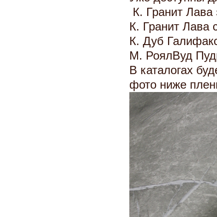
К. Гранит Лава 
К. Гранит Лава 
К. Дуб Галифак
М. РоялВуд Пуд
В каталогах бу
фото ниже плен